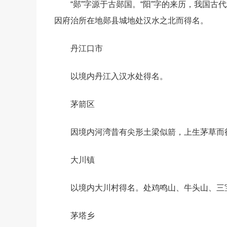
“郧”字源于古郧国。“阳”字的来历，我国古代
因府治所在地郧县城地处汉水之北而得名。
丹江口市
以境内丹江入汉水处得名。
茅箭区
因境内河湾昔有尖形土梁似箭，上生茅草而得
大川镇
以境内大川村得名。处鸡鸣山、牛头山、三
茅塔乡