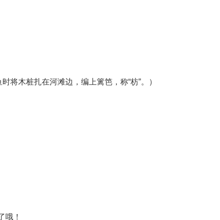
鱼时将木桩扎在河滩边，编上篱笆，称“枋”。）
了哦！