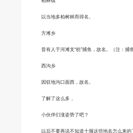
柏林镇
以当地多柏树林而得名。
方滩乡
昔有人于河滩支“枋”捕鱼，故名。（注：捕
西沟乡
因驻地沟口面西，故名。
了解了这么多，
小伙伴们涨姿势了吧？
以后不要再说不知道十堰这些地名怎么来的