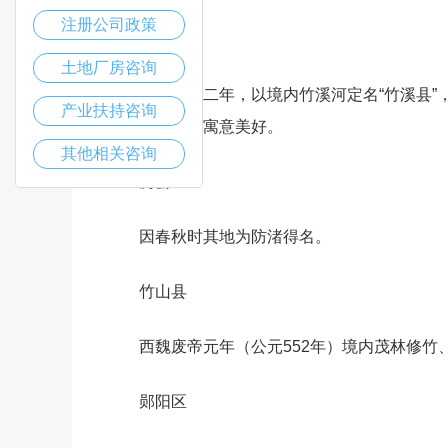
注册公司政策
竹溪县
土地厂房咨询
明成化十二年，以境内竹溪河定名“竹溪县”
产业扶持咨询
字如诗如画、寓意美好。
其他相关咨询
房县
因春秋时其地为防渚得名。
竹山县
西魏废帝元年（公元552年）境内茂林修竹
郧阳区