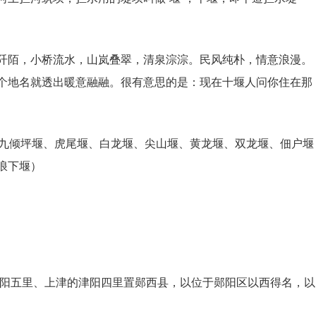
阡陌，小桥流水，山岚叠翠，清泉淙淙。民风纯朴，情意浪漫。
个地名就透出暖意融融。很有意思的是：现在十堰人问你住在那
、九倾坪堰、虎尾堰、白龙堰、尖山堰、黄龙堰、双龙堰、佃户堰
浪下堰）
武阳五里、上津的津阳四里置郧西县，以位于郧阳区以西得名，以