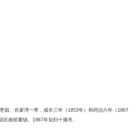
枣园、肖家湾一带，咸丰三年（1853年）和同治六年（1867
区南部重镇。1967年划归十堰市。