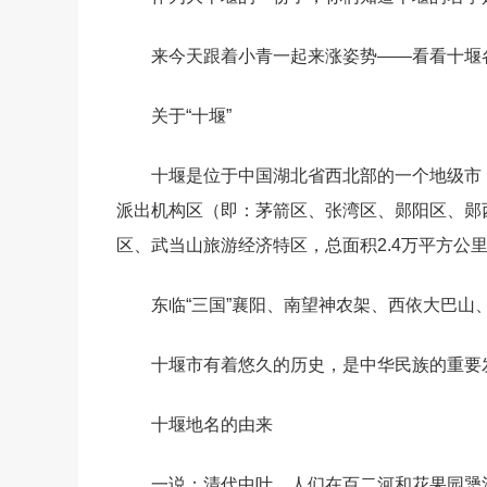
来今天跟着小青一起来涨姿势——看看十堰
关于“十堰”
十堰是位于中国湖北省西北部的一个地级市
派出机构区（即：茅箭区、张湾区、郧阳区、郧
区、武当山旅游经济特区，总面积2.4万平方公里
东临“三国”襄阳、南望神农架、西依大巴
十堰市有着悠久的历史，是中华民族的重要
十堰地名的由来
一说：清代中叶，人们在百二河和花果园犟