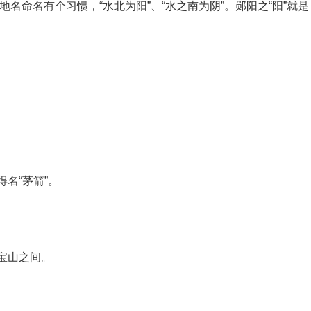
地名命名有个习惯，“水北为阳”、“水之南为阴”。郧阳之“阳”就是
名“茅箭”。
宝山之间。