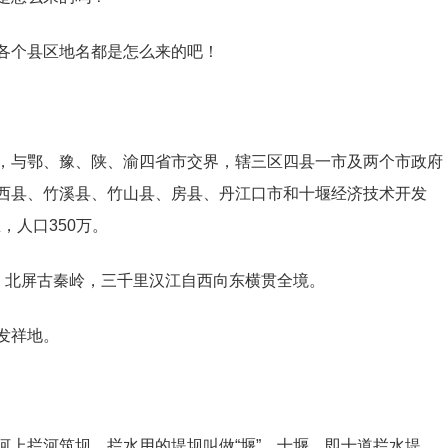
各个县区地名都是怎么来的吧！
，与鄂、豫、陕、渝四省市交界，辖三区四县一市及两个市政府
西县、竹溪县、竹山县、房县、丹江口市和十堰经济技术开发
，人口350万。
山、北屏古秦岭，三千里汉江自西向东横贯全境。
发祥地。
河上拦河筑坝，拦水用的堤坝叫做“堰”，十堰，即十道拦水堤